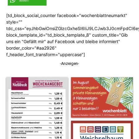
teilen
[td_block_social_counter facebook="wochenblattneumarkt"
style=""
tdc_css="eyJhbGwiOnsiZGlzcGxheSI6IiJ9LCJwb3J0cmFpdCI6
block_template_id="td_block_template_8" custom_title="Gib
uns ein "Gefällt mir" auf Facebook und bleibe informiert"
border_color="#aa2926"
f_header_font_transform="uppercase"]
-Anzeigen-