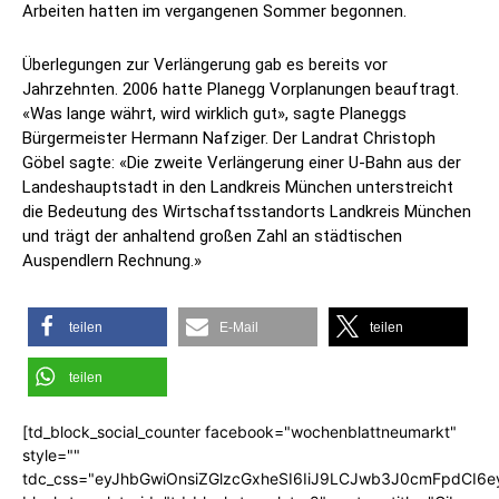
Arbeiten hatten im vergangenen Sommer begonnen.
Überlegungen zur Verlängerung gab es bereits vor
Jahrzehnten. 2006 hatte Planegg Vorplanungen beauftragt.
«Was lange währt, wird wirklich gut», sagte Planeggs
Bürgermeister Hermann Nafziger. Der Landrat Christoph
Göbel sagte: «Die zweite Verlängerung einer U-Bahn aus der
Landeshauptstadt in den Landkreis München unterstreicht
die Bedeutung des Wirtschaftsstandorts Landkreis München
und trägt der anhaltend großen Zahl an städtischen
Auspendlern Rechnung.»
teilen
E-Mail
teilen
teilen
[td_block_social_counter facebook="wochenblattneumarkt"
style=""
tdc_css="eyJhbGwiOnsiZGlzcGxheSI6IiJ9LCJwb3J0cmFpdCI6