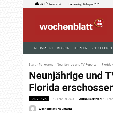
C
26.9
Neumarkt
Donnerstag, 6 August 2026
NEUMARKT
REGION
THEMEN
SCHAUFENST
Start
Panorama
Neunjährige und TV-Reporter in Florida
Neunjährige und T
Florida erschosse
23. Februar 2023
Aktualisiert vor:
23. Feb
PANORAMA
Wochenblatt Neumarkt