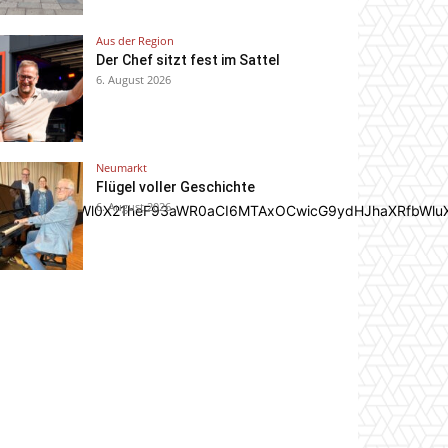
Aus der Region
Der Chef sitzt fest im Sattel
6. August 2026
Neumarkt
Flügel voller Geschichte
6. August 2026
In0sInBvcnRyYWl0X21heF93aWR0aCI6MTAxOCwicG9ydHJhaXRfbWlu