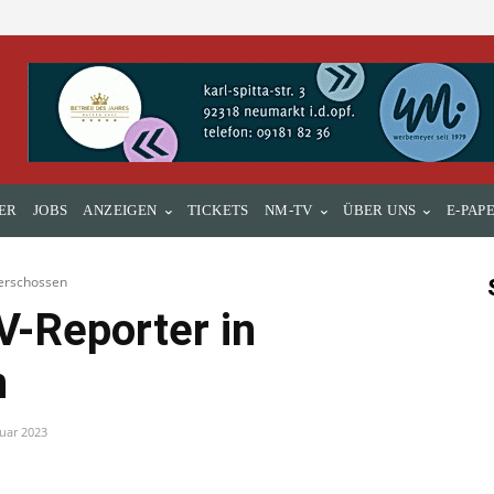
ER
JOBS
ANZEIGEN
TICKETS
NM-TV
ÜBER UNS
E-PAP
 erschossen
V-Reporter in
n
ruar 2023