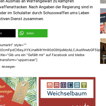
men Ausmaß an Waffengewalt zu kämpfen.
affenattacken. Nach Angaben der Regierung sind in
nder im Schulalter durch Schusswaffen ums Leben
ktiven Dienst zusammen.
en
teilen
eumarkt" style=""
b3J0cmFpdCI6eyJtYXJnaW4tYm90dG9tIjoiMzAiLCJkaXNwbGF5Ijoi
tle="Gib uns ein "Gefällt mir" auf Facebook und bleibe
_transform="uppercase"]
-Anzeigen-