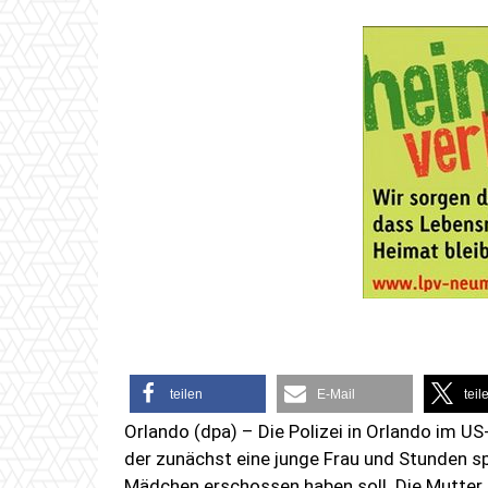
teilen
E-Mail
teil
Orlando (dpa) – Die Polizei in Orlando im U
der zunächst eine junge Frau und Stunden sp
Mädchen erschossen haben soll. Die Mutter 