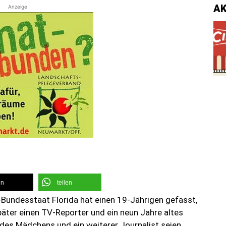
A
Anzeige
en
teilen
S-Bundesstaat Florida hat einen 19-Jährigen gefasst,
äter einen TV-Reporter und ein neun Jahre altes
des Mädchens und ein weiterer Journalist seien