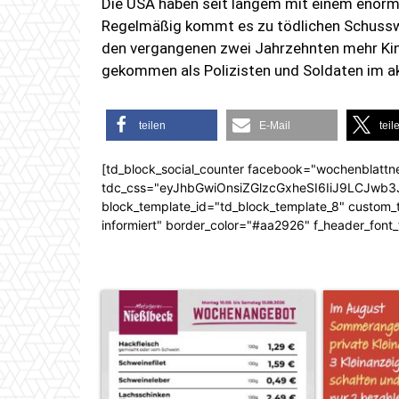
Die USA haben seit langem mit einem enor
Regelmäßig kommt es zu tödlichen Schussw
den vergangenen zwei Jahrzehnten mehr Ki
gekommen als Polizisten und Soldaten im a
teilen
E-Mail
teil
[td_block_social_counter facebook="wochenblattn
tdc_css="eyJhbGwiOnsiZGlzcGxheSI6IiJ9LCJw
block_template_id="td_block_template_8" custom_ti
informiert" border_color="#aa2926" f_header_font