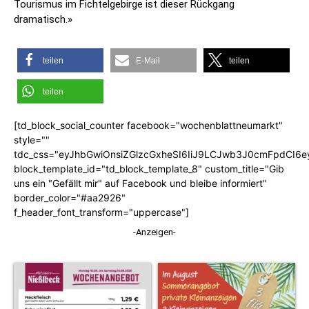
Tourismus im Fichtelgebirge ist dieser Rückgang
dramatisch.»
teilen
E-Mail
teilen
teilen
[td_block_social_counter facebook="wochenblattneumarkt"
style=""
tdc_css="eyJhbGwiOnsiZGlzcGxheSI6IiJ9LCJwb3J0cmFpdCI6
block_template_id="td_block_template_8" custom_title="Gib
uns ein "Gefällt mir" auf Facebook und bleibe informiert"
border_color="#aa2926"
f_header_font_transform="uppercase"]
-Anzeigen-