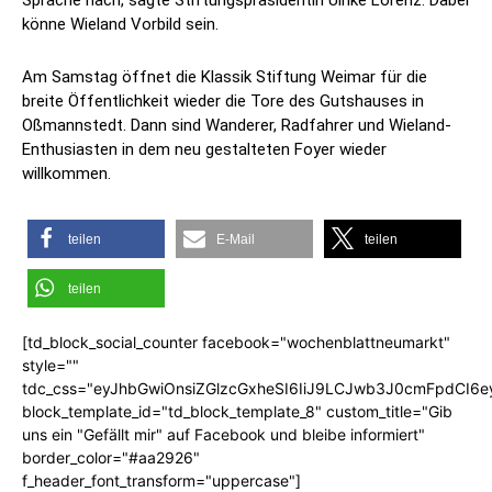
Sprache nach, sagte Stiftungspräsidentin Ulrike Lorenz. Dabei
könne Wieland Vorbild sein.
Am Samstag öffnet die Klassik Stiftung Weimar für die
breite Öffentlichkeit wieder die Tore des Gutshauses in
Oßmannstedt. Dann sind Wanderer, Radfahrer und Wieland-
Enthusiasten in dem neu gestalteten Foyer wieder
willkommen.
teilen
E-Mail
teilen
teilen
[td_block_social_counter facebook="wochenblattneumarkt"
style=""
tdc_css="eyJhbGwiOnsiZGlzcGxheSI6IiJ9LCJwb3J0cmFpdCI6
block_template_id="td_block_template_8" custom_title="Gib
uns ein "Gefällt mir" auf Facebook und bleibe informiert"
border_color="#aa2926"
f_header_font_transform="uppercase"]