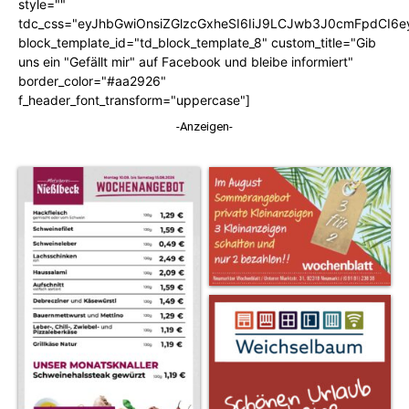
style=""
tdc_css="eyJhbGwiOnsiZGlzcGxheSI6IiJ9LCJwb3J0cmFpdCI6
block_template_id="td_block_template_8" custom_title="Gib
uns ein "Gefällt mir" auf Facebook und bleibe informiert"
border_color="#aa2926"
f_header_font_transform="uppercase"]
-Anzeigen-