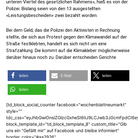
unteren Viertel des gesetzlichen Rahmens», hieß es von der
Polizei. Bislang seien von den 13 ausgestellten
«Leistungsbescheiden» zwei bezahlt worden.
Bei dem Geld, das die Polizei den Aktivisten in Rechnung
stellte, die sich aus Protest gegen den Klimawandel auf der
Straße festklebten, handelt es sich nicht um eine
Strafzahlung. Die kommt auf die Klimakleber möglicherweise
darüber hinaus noch zu. Darüber entscheiden Gerichte.
teilen
E-Mail
teilen
teilen
[td_block_social_counter facebook="wochenblattneumarkt"
style=""
tdc_css="eyJhbGwiOnsiZGlzcGxheSI6IiJ9LCJwb3J0cmFpdCI6
block_template_id="td_block_template_8" custom_title="Gib
uns ein "Gefällt mir" auf Facebook und bleibe informiert"
border_color="#aa2926"