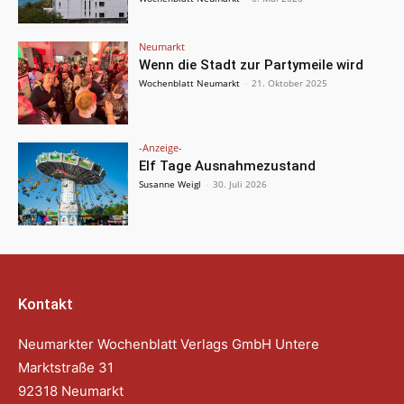
Neumarkt
Wenn die Stadt zur Partymeile wird
Wochenblatt Neumarkt
-
21. Oktober 2025
-Anzeige-
Elf Tage Ausnahmezustand
Susanne Weigl
-
30. Juli 2026
Kontakt
Neumarkter Wochenblatt Verlags GmbH Untere
Marktstraße 31
92318 Neumarkt