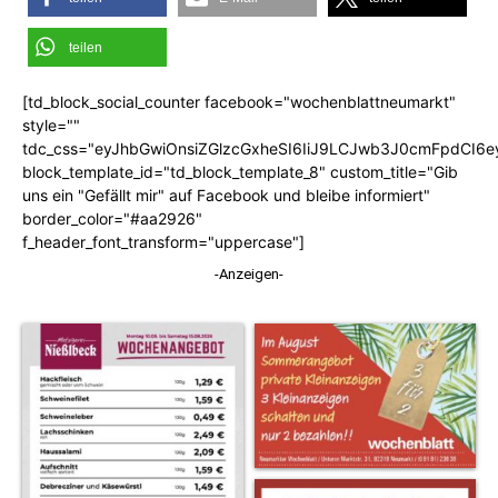
teilen
[td_block_social_counter facebook="wochenblattneumarkt"
style=""
tdc_css="eyJhbGwiOnsiZGlzcGxheSI6IiJ9LCJwb3J0cmFpdCI6
block_template_id="td_block_template_8" custom_title="Gib
uns ein "Gefällt mir" auf Facebook und bleibe informiert"
border_color="#aa2926"
f_header_font_transform="uppercase"]
-Anzeigen-