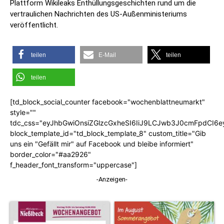
Plattform Wikileaks Enthüllungsgeschichten rund um die
vertraulichen Nachrichten des US-Außenministeriums
veröffentlicht.
teilen
E-Mail
teilen
teilen
[td_block_social_counter facebook="wochenblattneumarkt"
style=""
tdc_css="eyJhbGwiOnsiZGlzcGxheSI6IiJ9LCJwb3J0cmFpdCI6
block_template_id="td_block_template_8" custom_title="Gib
uns ein "Gefällt mir" auf Facebook und bleibe informiert"
border_color="#aa2926"
f_header_font_transform="uppercase"]
-Anzeigen-