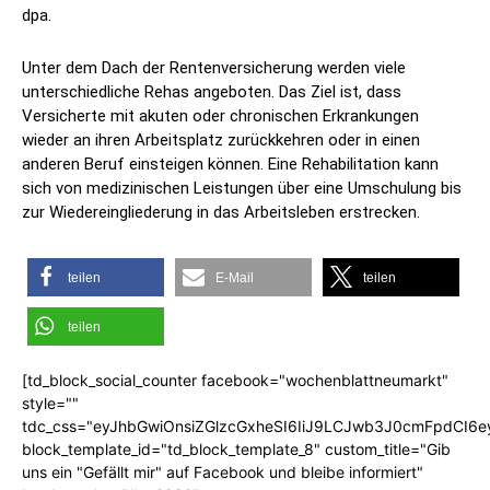
dpa.
Unter dem Dach der Rentenversicherung werden viele
unterschiedliche Rehas angeboten. Das Ziel ist, dass
Versicherte mit akuten oder chronischen Erkrankungen
wieder an ihren Arbeitsplatz zurückkehren oder in einen
anderen Beruf einsteigen können. Eine Rehabilitation kann
sich von medizinischen Leistungen über eine Umschulung bis
zur Wiedereingliederung in das Arbeitsleben erstrecken.
teilen
E-Mail
teilen
teilen
[td_block_social_counter facebook="wochenblattneumarkt"
style=""
tdc_css="eyJhbGwiOnsiZGlzcGxheSI6IiJ9LCJwb3J0cmFpdCI6
block_template_id="td_block_template_8" custom_title="Gib
uns ein "Gefällt mir" auf Facebook und bleibe informiert"