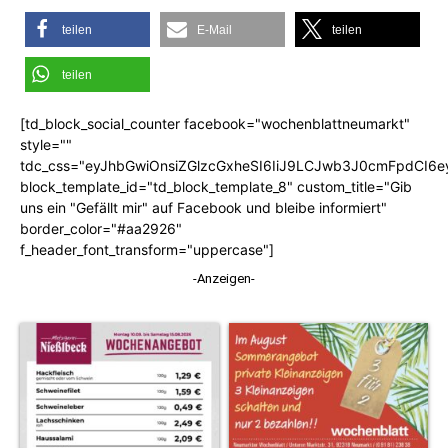
teilen
E-Mail
teilen
teilen
[td_block_social_counter facebook="wochenblattneumarkt"
style=""
tdc_css="eyJhbGwiOnsiZGlzcGxheSI6IiJ9LCJwb3J0cmFpdCI6
block_template_id="td_block_template_8" custom_title="Gib
uns ein "Gefällt mir" auf Facebook und bleibe informiert"
border_color="#aa2926"
f_header_font_transform="uppercase"]
-Anzeigen-