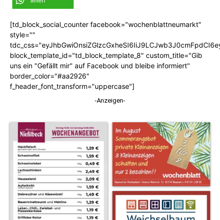
teilen
[td_block_social_counter facebook="wochenblattneumarkt"
style=""
tdc_css="eyJhbGwiOnsiZGlzcGxheSI6IiJ9LCJwb3J0cmFpdCI6
block_template_id="td_block_template_8" custom_title="Gib
uns ein "Gefällt mir" auf Facebook und bleibe informiert"
border_color="#aa2926"
f_header_font_transform="uppercase"]
-Anzeigen-