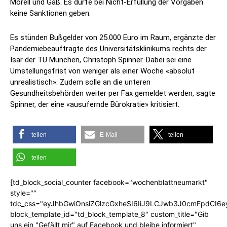
Morell und Gaß. Es dürfe bei Nicht-Erfüllung der Vorgaben
keine Sanktionen geben.
Es stünden Bußgelder von 25.000 Euro im Raum, ergänzte der
Pandemiebeauftragte des Universitätsklinikums rechts der
Isar der TU München, Christoph Spinner. Dabei sei eine
Umstellungsfrist von weniger als einer Woche «absolut
unrealistisch». Zudem solle an die unteren
Gesundheitsbehörden weiter per Fax gemeldet werden, sagte
Spinner, der eine «ausufernde Bürokratie» kritisiert.
teilen
E-Mail
teilen
teilen
[td_block_social_counter facebook="wochenblattneumarkt"
style=""
tdc_css="eyJhbGwiOnsiZGlzcGxheSI6IiJ9LCJwb3J0cmFpdCI6
block_template_id="td_block_template_8" custom_title="Gib
uns ein "Gefällt mir" auf Facebook und bleibe informiert"