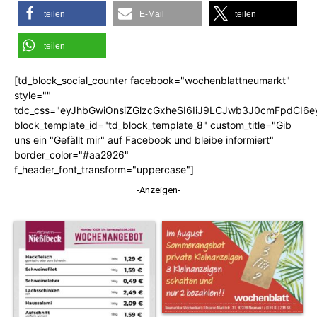
teilen
E-Mail
teilen
teilen
[td_block_social_counter facebook="wochenblattneumarkt"
style=""
tdc_css="eyJhbGwiOnsiZGlzcGxheSI6IiJ9LCJwb3J0cmFpdCI6
block_template_id="td_block_template_8" custom_title="Gib
uns ein "Gefällt mir" auf Facebook und bleibe informiert"
border_color="#aa2926"
f_header_font_transform="uppercase"]
-Anzeigen-