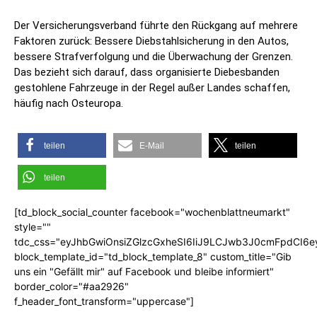
Der Versicherungsverband führte den Rückgang auf mehrere
Faktoren zurück: Bessere Diebstahlsicherung in den Autos,
bessere Strafverfolgung und die Überwachung der Grenzen.
Das bezieht sich darauf, dass organisierte Diebesbanden
gestohlene Fahrzeuge in der Regel außer Landes schaffen,
häufig nach Osteuropa.
teilen
E-Mail
teilen
teilen
[td_block_social_counter facebook="wochenblattneumarkt"
style=""
tdc_css="eyJhbGwiOnsiZGlzcGxheSI6IiJ9LCJwb3J0cmFpdCI6
block_template_id="td_block_template_8" custom_title="Gib
uns ein "Gefällt mir" auf Facebook und bleibe informiert"
border_color="#aa2926"
f_header_font_transform="uppercase"]