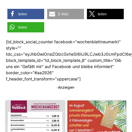
teilen
E-Mail
teilen
teilen
[td_block_social_counter facebook="wochenblattneumarkt"
style=""
tdc_css="eyJhbGwiOnsiZGlzcGxheSI6IiJ9LCJwb3J0cmFpdCI6
block_template_id="td_block_template_8" custom_title="Gib
uns ein "Gefällt mir" auf Facebook und bleibe informiert"
border_color="#aa2926"
f_header_font_transform="uppercase"]
-Anzeigen-