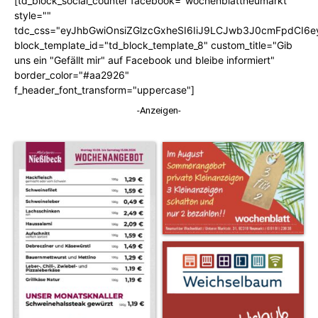
[td_block_social_counter facebook="wochenblattneumarkt"
style=""
tdc_css="eyJhbGwiOnsiZGlzcGxheSI6IiJ9LCJwb3J0cmFpdCI6
block_template_id="td_block_template_8" custom_title="Gib
uns ein "Gefällt mir" auf Facebook und bleibe informiert"
border_color="#aa2926"
f_header_font_transform="uppercase"]
-Anzeigen-