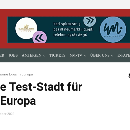
ER
JOBS
ANZEIGEN
TICKETS
NM-TV
ÜBER UNS
E-PAP
onome Lkws in Europa
e Test-Stadt für
 Europa
ober 2022