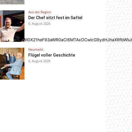
Aus der Region
Der Chef sitzt fest im Sattel
6. August 2026
In0sInBvcnRyYWl0X21heF93aWR0aCI6MTAxOCwicG9ydHJhaXRfbWlu
Neumarkt
Flügel voller Geschichte
6. August 2026