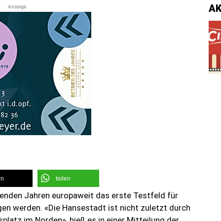
A
Anzeige
en
teilen
nden Jahren europaweit das erste Testfeld für
n werden. «Die Hansestadt ist nicht zuletzt durch
latz im Norden», hieß es in einer Mitteilung der