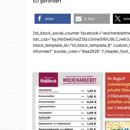
EU gefördert.
teilen
E-Mail
teil
[td_block_social_counter facebook="wochenblattn
tdc_css="eyJhbGwiOnsiZGlzcGxheSI6IiJ9LCJw
block_template_id="td_block_template_8" custom_ti
informiert" border_color="#aa2926" f_header_font