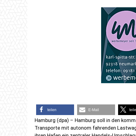
teilen
E-Mail
teil
Hamburg (dpa) – Hamburg soll in den komme
Transporte mit autonom fahrenden Lastwage
ihren Hafen ein zentraler Handels-Umschlagsp