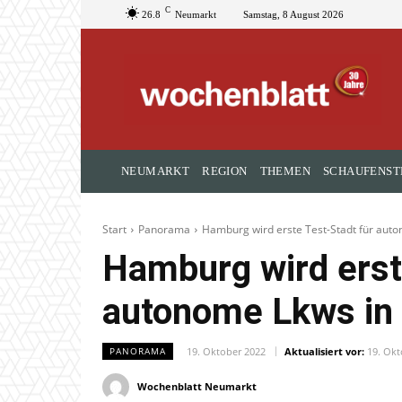
C
26.8
Neumarkt
Samstag, 8 August 2026
NEUMARKT
REGION
THEMEN
SCHAUFENST
Start
Panorama
Hamburg wird erste Test-Stadt für aut
Hamburg wird erst
autonome Lkws in
19. Oktober 2022
Aktualisiert vor:
19. Okt
PANORAMA
Wochenblatt Neumarkt