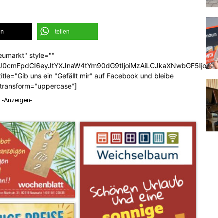
en
teilen
eumarkt" style=""
b3J0cmFpdCI6eyJtYXJnaW4tYm90dG9tIjoiMzAiLCJkaXNwbGF5Ijoi
tle="Gib uns ein "Gefällt mir" auf Facebook und bleibe
_transform="uppercase"]
-Anzeigen-