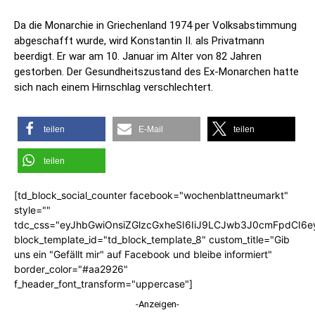
Da die Monarchie in Griechenland 1974 per Volksabstimmung
abgeschafft wurde, wird Konstantin II. als Privatmann
beerdigt. Er war am 10. Januar im Alter von 82 Jahren
gestorben. Der Gesundheitszustand des Ex-Monarchen hatte
sich nach einem Hirnschlag verschlechtert.
teilen
E-Mail
teilen
teilen
[td_block_social_counter facebook="wochenblattneumarkt"
style=""
tdc_css="eyJhbGwiOnsiZGlzcGxheSI6IiJ9LCJwb3J0cmFpdCI6
block_template_id="td_block_template_8" custom_title="Gib
uns ein "Gefällt mir" auf Facebook und bleibe informiert"
border_color="#aa2926"
f_header_font_transform="uppercase"]
-Anzeigen-