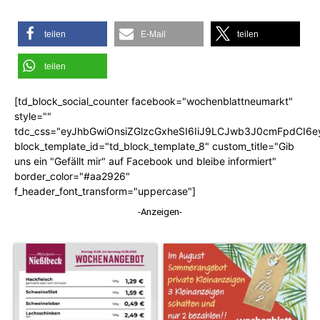
teilen
E-Mail
teilen
teilen
[td_block_social_counter facebook="wochenblattneumarkt"
style=""
tdc_css="eyJhbGwiOnsiZGlzcGxheSI6IiJ9LCJwb3J0cmFpdCI6
block_template_id="td_block_template_8" custom_title="Gib
uns ein "Gefällt mir" auf Facebook und bleibe informiert"
border_color="#aa2926"
f_header_font_transform="uppercase"]
-Anzeigen-