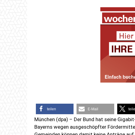
teilen
E-Mail
teil
München (dpa) – Der Bund hat seine Gigabit
Bayerns wegen ausgeschöpfter Fördermittel 
Gemeinden können damit keine Anträge auf