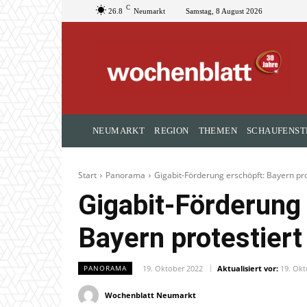
C
26.8
Neumarkt
Samstag, 8 August 2026
NEUMARKT
REGION
THEMEN
SCHAUFENST
Start
Panorama
Gigabit-Förderung erschöpft: Bayern pro
Gigabit-Förderung
Bayern protestiert
19. Oktober 2022
Aktualisiert vor:
19. Okt
PANORAMA
Wochenblatt Neumarkt