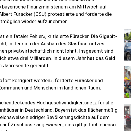
as bayerische Finanzministerium am Mittwoch auf
Albert Füracker (CSU) protestierte und forderte die
lstmöglich wieder aufzunehmen.
 ein fataler Fehler», kritisierte Füracker. Die Gigabit-
ht, in der sich der Ausbau des Glasfasernetzes
 privatwirtschaftlich nicht lohnt. Insgesamt sind
lich etwa drei Milliarden. In diesem Jahr hat das Geld
m Jahresende gereicht.
fort korrigiert werden», forderte Füracker und
n Kommunen und Menschen im ländlichen Raum.
lächendeckendes Hochgeschwindigkeitsnetz für alle
nhäuser in Deutschland. Bayern ist das flächenmäßig
leichsweise niedriger Bevölkerungsdichte auf dem
 auf Zuschüsse angewiesen, dies gilt jedoch ebenso