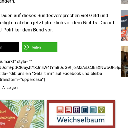
ändern.
trauen auf dieses Bundesversprechen viel Geld und
teiligten stehen jetzt plötzlich vor dem Nichts. Das ist
-Politiker dem Bund vor.
en
teilen
eumarkt" style=""
b3J0cmFpdCI6eyJtYXJnaW4tYm90dG9tIjoiMzAiLCJkaXNwbGF5Ijoi
tle="Gib uns ein "Gefällt mir" auf Facebook und bleibe
_transform="uppercase"]
-Anzeigen-