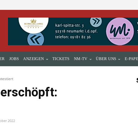
ER
JOBS
ANZEIGEN
TICKETS
NM-TV
ÜBER UNS
E-PAP
testiert
 erschöpft:
ober 2022