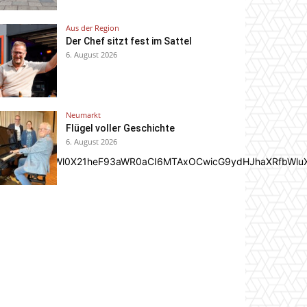
Aus der Region
Der Chef sitzt fest im Sattel
6. August 2026
Neumarkt
Flügel voller Geschichte
6. August 2026
In0sInBvcnRyYWl0X21heF93aWR0aCI6MTAxOCwicG9ydHJhaXRfbWlu