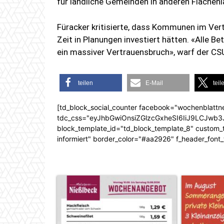
für ländliche Gemeinden in anderen Flächenl
Füracker kritisierte, dass Kommunen im Ver
Zeit in Planungen investiert hätten. «Alle Be
ein massiver Vertrauensbruch», warf der CSU
teilen
E-Mail
teil
[td_block_social_counter facebook="wochenblattn
tdc_css="eyJhbGwiOnsiZGlzcGxheSI6IiJ9LCJw
block_template_id="td_block_template_8" custom_ti
informiert" border_color="#aa2926" f_header_font