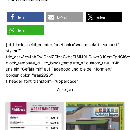
Schutzsuchende gebe.
teilen
E-Mail
teilen
teilen
[td_block_social_counter facebook="wochenblattneumarkt"
style=""
tdc_css="eyJhbGwiOnsiZGlzcGxheSI6IiJ9LCJwb3J0cmFpdCI6
block_template_id="td_block_template_8" custom_title="Gib
uns ein "Gefällt mir" auf Facebook und bleibe informiert"
border_color="#aa2926"
f_header_font_transform="uppercase"]
-Anzeigen-