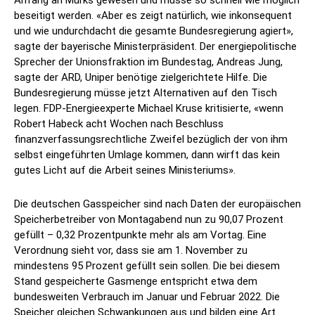
Anfang an Murks gewesen und müsse so schnell wie möglich
beseitigt werden. «Aber es zeigt natürlich, wie inkonsequent
und wie undurchdacht die gesamte Bundesregierung agiert»,
sagte der bayerische Ministerpräsident. Der energiepolitische
Sprecher der Unionsfraktion im Bundestag, Andreas Jung,
sagte der ARD, Uniper benötige zielgerichtete Hilfe. Die
Bundesregierung müsse jetzt Alternativen auf den Tisch
legen. FDP-Energieexperte Michael Kruse kritisierte, «wenn
Robert Habeck acht Wochen nach Beschluss
finanzverfassungsrechtliche Zweifel bezüglich der von ihm
selbst eingeführten Umlage kommen, dann wirft das kein
gutes Licht auf die Arbeit seines Ministeriums».
Die deutschen Gasspeicher sind nach Daten der europäischen
Speicherbetreiber von Montagabend nun zu 90,07 Prozent
gefüllt – 0,32 Prozentpunkte mehr als am Vortag. Eine
Verordnung sieht vor, dass sie am 1. November zu
mindestens 95 Prozent gefüllt sein sollen. Die bei diesem
Stand gespeicherte Gasmenge entspricht etwa dem
bundesweiten Verbrauch im Januar und Februar 2022. Die
Speicher gleichen Schwankungen aus und bilden eine Art