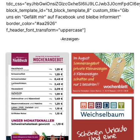
tdc_css="eyJhbGwiOnsiZGlzcGxheSI6IiJ9LCJwb3J0cmFpdCI6
block_template_id="td_block_template_8" custom_title="Gib
uns ein "Gefällt mir" auf Facebook und bleibe informiert"
border_color="#aa2926"
f_header_font_transform="uppercase"]
-Anzeigen-