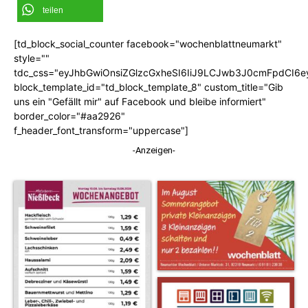
teilen
[td_block_social_counter facebook="wochenblattneumarkt"
style=""
tdc_css="eyJhbGwiOnsiZGlzcGxheSI6IiJ9LCJwb3J0cmFpdCI6
block_template_id="td_block_template_8" custom_title="Gib
uns ein "Gefällt mir" auf Facebook und bleibe informiert"
border_color="#aa2926"
f_header_font_transform="uppercase"]
-Anzeigen-