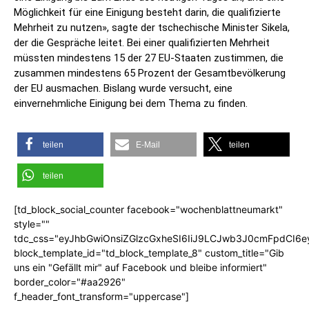
Möglichkeit für eine Einigung besteht darin, die qualifizierte
Mehrheit zu nutzen», sagte der tschechische Minister Sikela,
der die Gespräche leitet. Bei einer qualifizierten Mehrheit
müssten mindestens 15 der 27 EU-Staaten zustimmen, die
zusammen mindestens 65 Prozent der Gesamtbevölkerung
der EU ausmachen. Bislang wurde versucht, eine
einvernehmliche Einigung bei dem Thema zu finden.
teilen
E-Mail
teilen
teilen
[td_block_social_counter facebook="wochenblattneumarkt"
style=""
tdc_css="eyJhbGwiOnsiZGlzcGxheSI6IiJ9LCJwb3J0cmFpdCI6
block_template_id="td_block_template_8" custom_title="Gib
uns ein "Gefällt mir" auf Facebook und bleibe informiert"
border_color="#aa2926"
f_header_font_transform="uppercase"]