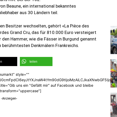
on Beaune, ein international bekanntes
iebhaber aus 30 Ländern teil.
en Besitzer wechselten, gehört «La Pièce des
rdes Grand Cru, das für 810.000 Euro versteigert
 den Hammer, wie die Fässer in Burgund genannt
en berühmtesten Denkmälern Frankreichs.
en
teilen
eumarkt" style=""
b3J0cmFpdCI6eyJtYXJnaW4tYm90dG9tIjoiMzAiLCJkaXNwbGF5Ijoi
tle="Gib uns ein "Gefällt mir" auf Facebook und bleibe
_transform="uppercase"]
-Anzeigen-