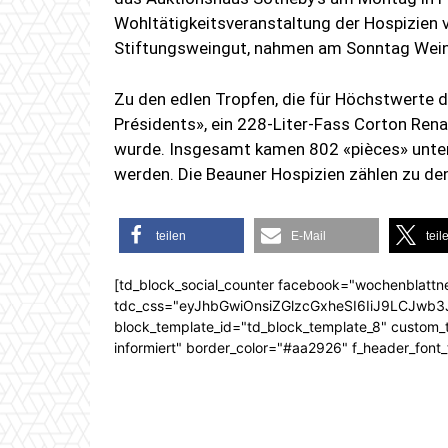
Wohltätigkeitsveranstaltung der Hospizien v
Stiftungsweingut, nahmen am Sonntag Weinl
Zu den edlen Tropfen, die für Höchstwerte d
Présidents», ein 228-Liter-Fass Corton Rena
wurde. Insgesamt kamen 802 «pièces» unter
werden. Die Beauner Hospizien zählen zu d
teilen
E-Mail
teil
[td_block_social_counter facebook="wochenblattn
tdc_css="eyJhbGwiOnsiZGlzcGxheSI6IiJ9LCJw
block_template_id="td_block_template_8" custom_ti
informiert" border_color="#aa2926" f_header_font