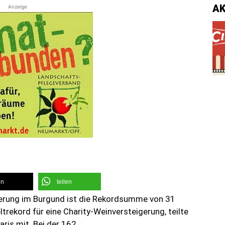
A
Anzeige
en
teilen
gerung im Burgund ist die Rekordsumme von 31
ltrekord für eine Charity-Weinversteigerung, teilte
ris mit. Bei der 162.