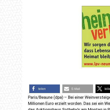
teilen
E-Mail
teil
Paris/Beaune (dpa) – Bei einer Weinverstei
Millionen Euro erzielt worden. Das sei ein We
das Auktionshaus Sotheby’s am Montag in Pa