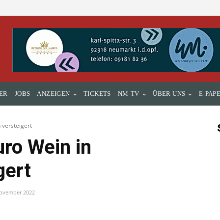
ER
JOBS
ANZEIGEN
TICKETS
NM-TV
ÜBER UNS
E-PAP
 versteigert
uro Wein in
gert
November 2022