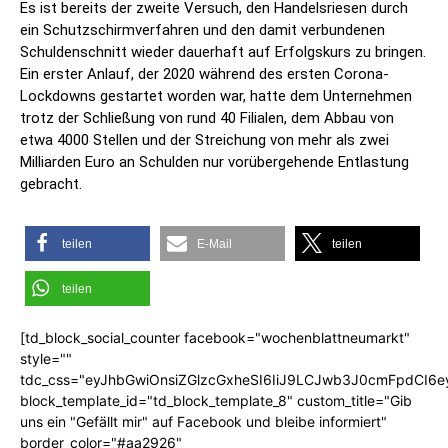
Es ist bereits der zweite Versuch, den Handelsriesen durch
ein Schutzschirmverfahren und den damit verbundenen
Schuldenschnitt wieder dauerhaft auf Erfolgskurs zu bringen.
Ein erster Anlauf, der 2020 während des ersten Corona-
Lockdowns gestartet worden war, hatte dem Unternehmen
trotz der Schließung von rund 40 Filialen, dem Abbau von
etwa 4000 Stellen und der Streichung von mehr als zwei
Milliarden Euro an Schulden nur vorübergehende Entlastung
gebracht.
teilen
E-Mail
teilen
teilen
[td_block_social_counter facebook="wochenblattneumarkt"
style=""
tdc_css="eyJhbGwiOnsiZGlzcGxheSI6IiJ9LCJwb3J0cmFpdCI6
block_template_id="td_block_template_8" custom_title="Gib
uns ein "Gefällt mir" auf Facebook und bleibe informiert"
border_color="#aa2926"