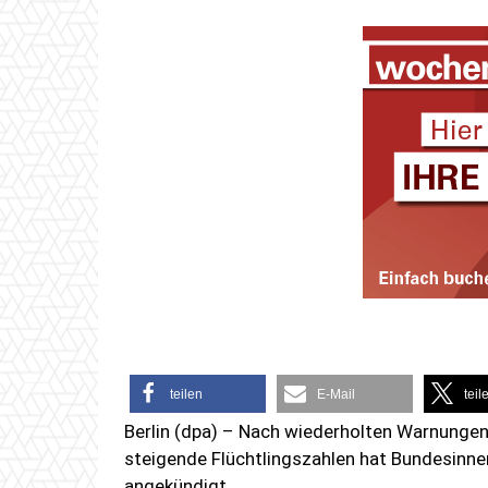
teilen
E-Mail
teil
Berlin (dpa) – Nach wiederholten Warnunge
steigende Flüchtlingszahlen hat Bundesinne
angekündigt.