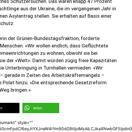
olches Schutzersuchen. Das waren knapp 47 Prozent
lüchtlinge aus der Ukraine, die im vergangenen Jahr in
 Asylantrag stellen. Sie erhalten auf Basis einer
Schutz.
erin der Grünen-Bundestagsfraktion, forderte
Menschen. «Wir wollen endlich, dass Geflüchtete
ahmeeinrichtungen zu wohnen, obwohl sie bei
e der «Welt». Damit würden zügig freie Kapazitäten
die Unterbringung in Turnhallen vermieden. «Wir
 – gerade in Zeiten des Arbeitskräftemangels –
e Polat hinzu. «Die entsprechende Gesetzreform
 Weg bringen.»
en
teilen
eumarkt" style=""
b3J0cmFpdCI6eyJtYXJnaW4tYm90dG9tIjoiMzAiLCJkaXNwbGF5Ijoi