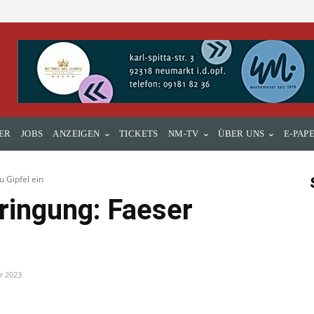
ER
JOBS
ANZEIGEN
TICKETS
NM-TV
ÜBER UNS
E-PAP
u Gipfel ein
ringung: Faeser
r 2023