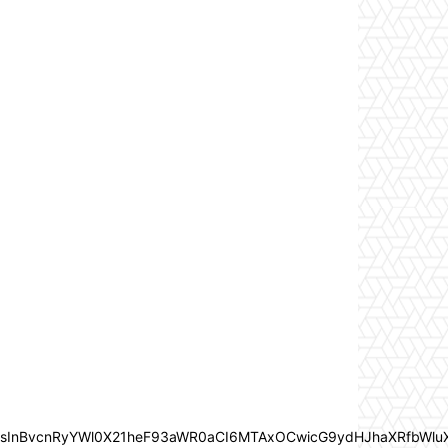
In0sInBvcnRyYWl0X21heF93aWR0aCI6MTAxOCwicG9ydHJhaXRfbWlu