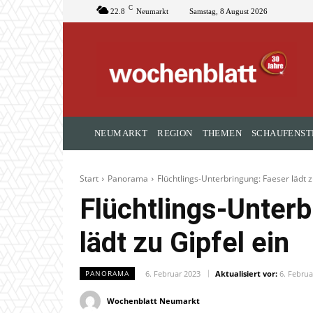
C
22.8
Neumarkt
Samstag, 8 August 2026
NEUMARKT
REGION
THEMEN
SCHAUFENST
Start
Panorama
Flüchtlings-Unterbringung: Faeser lädt z
Flüchtlings-Unterb
lädt zu Gipfel ein
6. Februar 2023
Aktualisiert vor:
6. Februa
PANORAMA
Wochenblatt Neumarkt