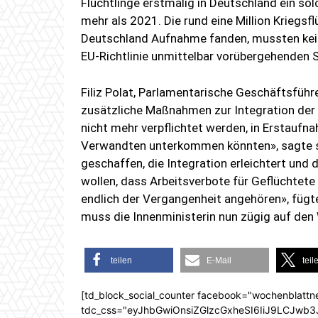
Flüchtlinge erstmalig in Deutschland ein s
mehr als 2021. Die rund eine Million Kriegsf
Deutschland Aufnahme fanden, mussten keinen
EU-Richtlinie unmittelbar vorübergehenden 
Filiz Polat, Parlamentarische Geschäftsführ
zusätzliche Maßnahmen zur Integration der 
nicht mehr verpflichtet werden, in Erstaufn
Verwandten unterkommen könnten», sagte si
geschaffen, die Integration erleichtert und 
wollen, dass Arbeitsverbote für Geflüchtete
endlich der Vergangenheit angehören», fügt
muss die Innenministerin nun zügig auf den
teilen
E-Mail
teil
[td_block_social_counter facebook="wochenblattn
tdc_css="eyJhbGwiOnsiZGlzcGxheSI6IiJ9LCJw