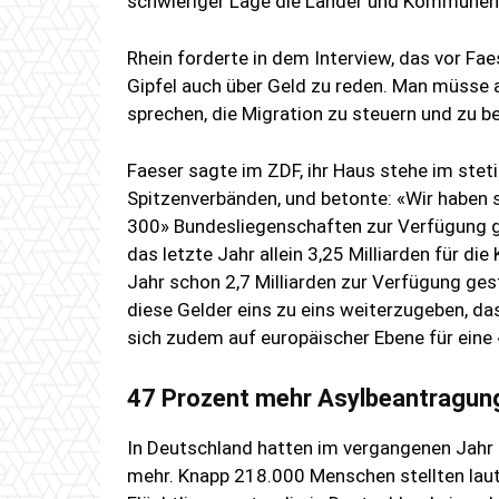
schwieriger Lage die Länder und Kommunen 
Rhein forderte in dem Interview, das vor Fa
Gipfel auch über Geld zu reden. Man müsse 
sprechen, die Migration zu steuern und zu b
Faeser sagte im ZDF, ihr Haus stehe im st
Spitzenverbänden, und betonte: «Wir haben 
300» Bundesliegenschaften zur Verfügung gest
das letzte Jahr allein 3,25 Milliarden für d
Jahr schon 2,7 Milliarden zur Verfügung gest
diese Gelder eins zu eins weiterzugeben, das
sich zudem auf europäischer Ebene für eine 
47 Prozent mehr Asylbeantragun
In Deutschland hatten im vergangenen Jahr 
mehr. Knapp 218.000 Menschen stellten lau