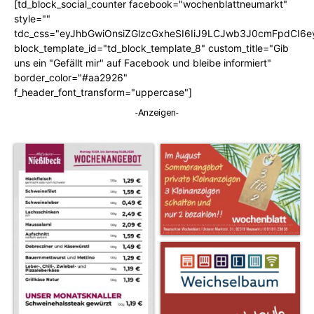
[td_block_social_counter facebook="wochenblattneumarkt"
style=""
tdc_css="eyJhbGwiOnsiZGlzcGxheSI6IiJ9LCJwb3J0cmFpdCI6
block_template_id="td_block_template_8" custom_title="Gib
uns ein "Gefällt mir" auf Facebook und bleibe informiert"
border_color="#aa2926"
f_header_font_transform="uppercase"]
-Anzeigen-