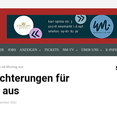
ER
JOBS
ANZEIGEN
TICKETS
NM-TV
ÜBER UNS
E-PAP
en ab Montag aus
ichterungen für
 aus
ptember 2022