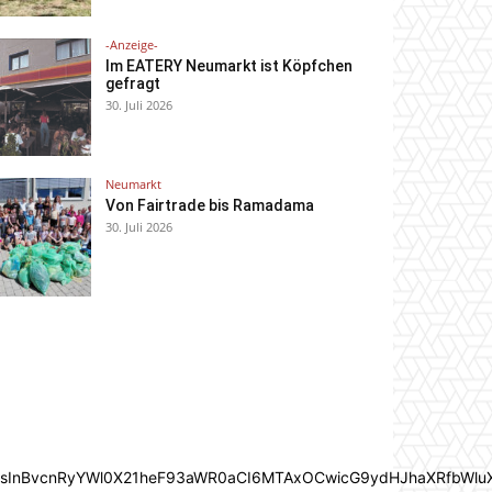
-Anzeige-
Im EATERY Neumarkt ist Köpfchen
gefragt
30. Juli 2026
Neumarkt
Von Fairtrade bis Ramadama
30. Juli 2026
In0sInBvcnRyYWl0X21heF93aWR0aCI6MTAxOCwicG9ydHJhaXRfbWlu