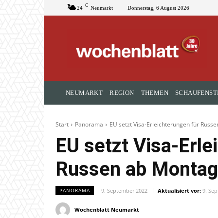
C
24
Neumarkt
Donnerstag, 6 August 2026
NEUMARKT
REGION
THEMEN
SCHAUFENST
Start
Panorama
EU setzt Visa-Erleichterungen für Russ
EU setzt Visa-Erle
Russen ab Montag
9. September 2022
Aktualisiert vor:
9. Se
PANORAMA
Wochenblatt Neumarkt