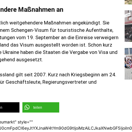
hendere Maßnahmen an
utlich weitgehendere Maßnahmen angekündigt. Sie
einem Schengen-Visum für touristische Aufenthalte,
ltungen vom 19. September an die Einreise verweigern
and das Visum ausgestellt worden ist. Schon kurz
e Ukraine haben die Staaten die Vergabe von Visa und
gehend ausgesetzt.
land gilt seit 2007. Kurz nach Kriegsbeginn am 24.
für Geschäftsleute, Regierungsvertreter und
en
teilen
eumarkt" style=""
b3J0cmFpdCI6eyJtYXJnaW4tYm90dG9tIjoiMzAiLCJkaXNwbGF5Ijoi