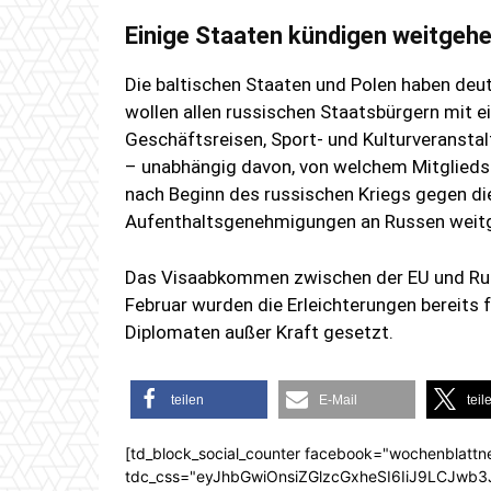
Einige Staaten kündigen weitge
Die baltischen Staaten und Polen haben de
wollen allen russischen Staatsbürgern mit 
Geschäftsreisen, Sport- und Kulturveransta
– unabhängig davon, von welchem Mitgliedsl
nach Beginn des russischen Kriegs gegen di
Aufenthaltsgenehmigungen an Russen weit
Das Visaabkommen zwischen der EU und Russ
Februar wurden die Erleichterungen bereits 
Diplomaten außer Kraft gesetzt.
teilen
E-Mail
teil
[td_block_social_counter facebook="wochenblattn
tdc_css="eyJhbGwiOnsiZGlzcGxheSI6IiJ9LCJw