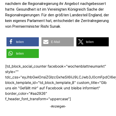
nachdem die Regionalregierung ihr Angebot nachgebessert
hatte. Gesundheit ist im Vereinigten Königreich Sache der
Regionalregierungen. Für den größten Landesteil England, der
kein eigenes Parlament hat, entscheidet die Zentralregierung
von Premierminister Rishi Sunak.
teilen
E-Mail
teilen
teilen
[td_block_social_counter facebook="wochenblattneumarkt"
style=""
tdc_css="eyJhbGwiOnsiZGlzcGxheSI6IiJ9LCJwb3J0cmFpdCI6
block_template_id="td_block_template_8" custom_title="Gib
uns ein "Gefällt mir" auf Facebook und bleibe informiert"
border_color="#aa2926"
f_header_font_transform="uppercase"]
-Anzeigen-