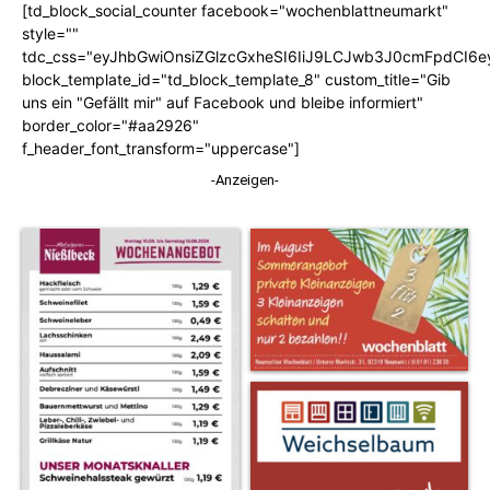
[td_block_social_counter facebook="wochenblattneumarkt"
style=""
tdc_css="eyJhbGwiOnsiZGlzcGxheSI6IiJ9LCJwb3J0cmFpdCI6
block_template_id="td_block_template_8" custom_title="Gib
uns ein "Gefällt mir" auf Facebook und bleibe informiert"
border_color="#aa2926"
f_header_font_transform="uppercase"]
-Anzeigen-