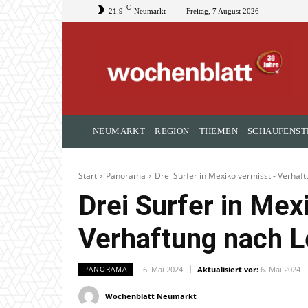
C
21.9
Neumarkt
Freitag, 7 August 2026
NEUMARKT
REGION
THEMEN
SCHAUFENST
Start
Panorama
Drei Surfer in Mexiko vermisst - Verhaf
Drei Surfer in Mex
Verhaftung nach L
6. Mai 2024
Aktualisiert vor:
6. Mai 2024
PANORAMA
Wochenblatt Neumarkt