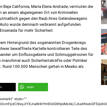
 Baja California, María Elena Andrade, vermuten die
en an einem abgelegenen Ort von Kriminellen
 mutmaßlich gegen den Raub ihres Geländewagens
 Auto wurde demnach verbrannt aufgefunden.
Ensenada für mehr Sicherheit.
r dem Hintergrund des sogenannten Drogenkriegs
chwer bewaffnete Kartelle kontrollieren Teile des
ander um Einflussgebiete und Schmuggelrouten für
e manchmal auch Sicherheitskräfte oder Politiker
rt. Rund 100.000 Menschen gelten in Mexiko als
en
teilen
eumarkt" style=""
b3J0cmFpdCI6eyJtYXJnaW4tYm90dG9tIjoiMzAiLCJkaXNwbGF5Ijoi