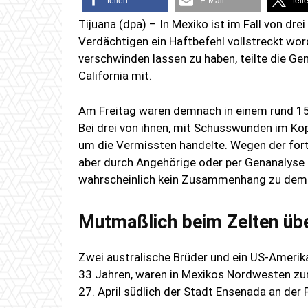
teilen
E-Mail
teil
Tijuana (dpa) – In Mexiko ist im Fall von dr
Verdächtigen ein Haftbefehl vollstreckt wo
verschwinden lassen zu haben, teilte die G
California mit.
Am Freitag waren demnach in einem rund 15 
Bei drei von ihnen, mit Schusswunden im Kop
um die Vermissten handelte. Wegen der for
aber durch Angehörige oder per Genanalyse i
wahrscheinlich kein Zusammenhang zu dem 
Mutmaßlich beim Zelten üb
Zwei australische Brüder und ein US-Amerik
33 Jahren, waren in Mexikos Nordwesten z
27. April südlich der Stadt Ensenada an der 