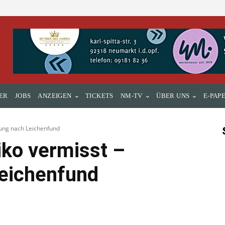
ER
JOBS
ANZEIGEN
TICKETS
NM-TV
ÜBER UNS
E-PAP
tung nach Leichenfund
iko vermisst –
eichenfund