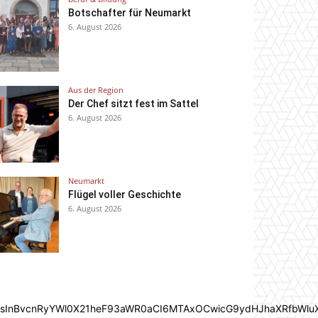
Botschafter für Neumarkt
6. August 2026
Aus der Region
Der Chef sitzt fest im Sattel
6. August 2026
Neumarkt
Flügel voller Geschichte
6. August 2026
In0sInBvcnRyYWl0X21heF93aWR0aCI6MTAxOCwicG9ydHJhaXRfbWlu