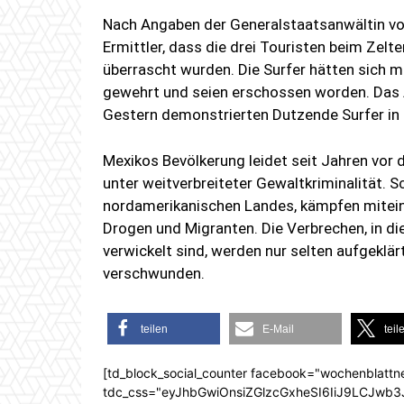
Nach Angaben der Generalstaatsanwältin von
Ermittler, dass die drei Touristen beim Zelt
überrascht wurden. Die Surfer hätten sich
gewehrt und seien erschossen worden. Das
Gestern demonstrierten Dutzende Surfer in 
Mexikos Bevölkerung leidet seit Jahren vo
unter weitverbreiteter Gewaltkriminalität. S
nordamerikanischen Landes, kämpfen mitein
Drogen und Migranten. Die Verbrechen, in di
verwickelt sind, werden nur selten aufgeklä
verschwunden.
teilen
E-Mail
teil
[td_block_social_counter facebook="wochenblattn
tdc_css="eyJhbGwiOnsiZGlzcGxheSI6IiJ9LCJw