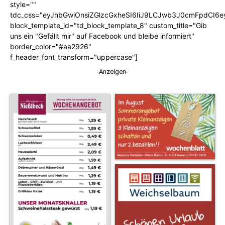
style=""
tdc_css="eyJhbGwiOnsiZGlzcGxheSI6IiJ9LCJwb3J0cmFpdCI6
block_template_id="td_block_template_8" custom_title="Gib
uns ein "Gefällt mir" auf Facebook und bleibe informiert"
border_color="#aa2926"
f_header_font_transform="uppercase"]
-Anzeigen-