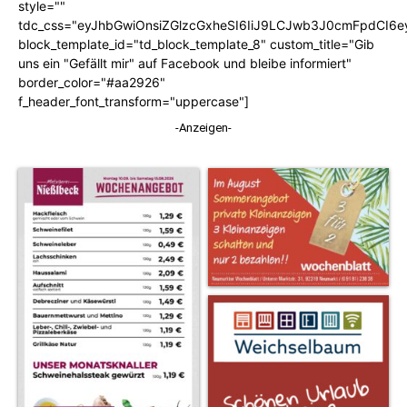
style=""
tdc_css="eyJhbGwiOnsiZGlzcGxheSI6IiJ9LCJwb3J0cmFpdCI6
block_template_id="td_block_template_8" custom_title="Gib
uns ein "Gefällt mir" auf Facebook und bleibe informiert"
border_color="#aa2926"
f_header_font_transform="uppercase"]
-Anzeigen-