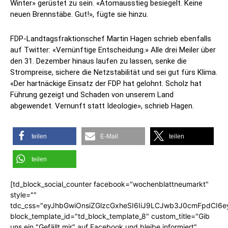
Winter» gerüstet zu sein. «Atomausstieg besiegelt. Keine
neuen Brennstäbe. Gut!», fügte sie hinzu.
FDP-Landtagsfraktionschef Martin Hagen schrieb ebenfalls
auf Twitter: «Vernünftige Entscheidung.» Alle drei Meiler über
den 31. Dezember hinaus laufen zu lassen, senke die
Strompreise, sichere die Netzstabilität und sei gut fürs Klima.
«Der hartnäckige Einsatz der FDP hat gelohnt. Scholz hat
Führung gezeigt und Schaden von unserem Land
abgewendet. Vernunft statt Ideologie», schrieb Hagen.
teilen
E-Mail
teilen
teilen
[td_block_social_counter facebook="wochenblattneumarkt"
style=""
tdc_css="eyJhbGwiOnsiZGlzcGxheSI6IiJ9LCJwb3J0cmFpdCI6
block_template_id="td_block_template_8" custom_title="Gib
uns ein "Gefällt mir" auf Facebook und bleibe informiert"