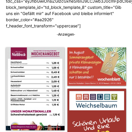
tdc_css="eyJhbGwiOnsiZGlzcGxheSI6IiJ9LCJwb3J0cmFpdCI6
block_template_id="td_block_template_8" custom_title="Gib
uns ein "Gefällt mir" auf Facebook und bleibe informiert"
border_color="#aa2926"
f_header_font_transform="uppercase"]
-Anzeigen-