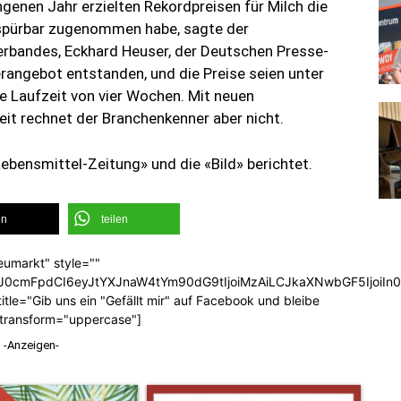
ngenen Jahr erzielten Rekordpreisen für Milch die
 spürbar zugenommen habe, sagte der
erbandes, Eckhard Heuser, der Deutschen Presse-
erangebot entstanden, und die Preise seien unter
e Laufzeit von vier Wochen. Mit neuen
it rechnet der Branchenkenner aber nicht.
ebensmittel-Zeitung» und die «Bild» berichtet.
en
teilen
eumarkt" style=""
b3J0cmFpdCI6eyJtYXJnaW4tYm90dG9tIjoiMzAiLCJkaXNwbGF5Ijoi
tle="Gib uns ein "Gefällt mir" auf Facebook und bleibe
_transform="uppercase"]
-Anzeigen-