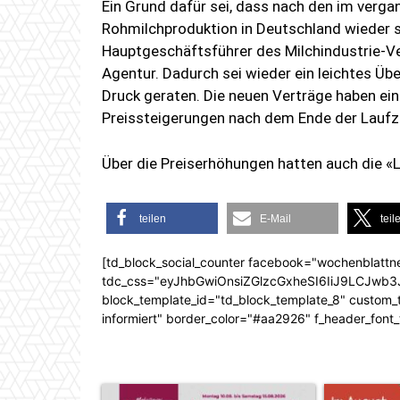
Ein Grund dafür sei, dass nach den im verga
Rohmilchproduktion in Deutschland wieder
Hauptgeschäftsführer des Milchindustrie-V
Agentur. Dadurch sei wieder ein leichtes Üb
Druck geraten. Die neuen Verträge haben ein
Preissteigerungen nach dem Ende der Laufze
Über die Preiserhöhungen hatten auch die «L
teilen
E-Mail
teil
[td_block_social_counter facebook="wochenblattn
tdc_css="eyJhbGwiOnsiZGlzcGxheSI6IiJ9LCJw
block_template_id="td_block_template_8" custom_ti
informiert" border_color="#aa2926" f_header_font