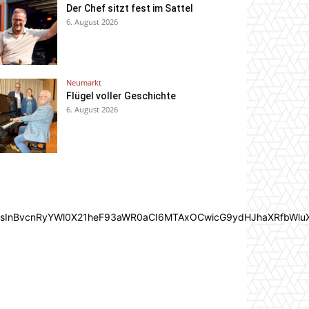
Der Chef sitzt fest im Sattel
6. August 2026
Neumarkt
Flügel voller Geschichte
6. August 2026
In0sInBvcnRyYWl0X21heF93aWR0aCI6MTAxOCwicG9ydHJhaXRfbWlu