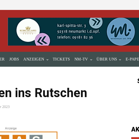
ER
JOBS
ANZEIGEN
TICKETS
NM-TV
ÜBER UNS
E-PAP
ten ins Rutschen
r 2023
A
Anzeige