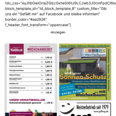
tdc_css="eyJhbGwiOnsiZGlzcGxheSI6IiJ9LCJwb3J0cmFpdCI6
block_template_id="td_block_template_8" custom_title="Gib
uns ein "Gefällt mir" auf Facebook und bleibe informiert"
border_color="#aa2926"
f_header_font_transform="uppercase"]
-Anzeigen-