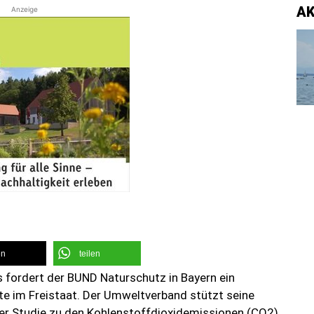
A
Anzeige
en
teilen
 fordert der BUND Naturschutz in Bayern ein
e im Freistaat. Der Umweltverband stützt seine
ner Studie zu den Kohlenstoffdioxidemissionen (CO2),