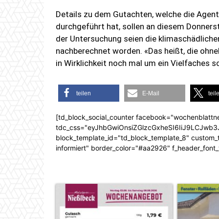
Details zu dem Gutachten, welche die Agen
durchgeführt hat, sollen an diesem Donnerst
der Untersuchung seien die klimaschädliche
nachberechnet worden. «Das heißt, die ohneh
in Wirklichkeit noch mal um ein Vielfaches sc
teilen
E-Mail
teil
[td_block_social_counter facebook="wochenblattn
tdc_css="eyJhbGwiOnsiZGlzcGxheSI6IiJ9LCJw
block_template_id="td_block_template_8" custom_ti
informiert" border_color="#aa2926" f_header_font