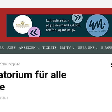
ER
JOBS
ANZEIGEN
TICKETS
NM-TV
ÜBER UNS
E-PAP
ßenbauprojekte
torium für alle
te
r 2023