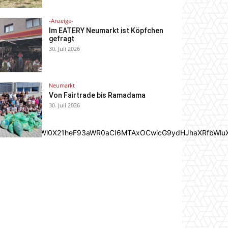
-Anzeige-
Im EATERY Neumarkt ist Köpfchen
gefragt
30. Juli 2026
Neumarkt
Von Fairtrade bis Ramadama
30. Juli 2026
In0sInBvcnRyYWl0X21heF93aWR0aCI6MTAxOCwicG9ydHJhaXRfbWlu