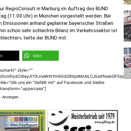
tur RegioConsult in Marburg im Auftrag des BUND
ag (11.00 Uhr) in München vorgestellt werden. Bei
n Emissionen anhand geplanter bayerischer Straßen
in schon sehr schlechte Bilanz im Verkehrssektor ist
hlechter», teilte der BUND mit.
en
teilen
eumarkt" style=""
b3J0cmFpdCI6eyJtYXJnaW4tYm90dG9tIjoiMzAiLCJkaXNwbGF5Ijoi
tle="Gib uns ein "Gefällt mir" auf Facebook und bleibe
_transform="uppercase"]
-Anzeigen-