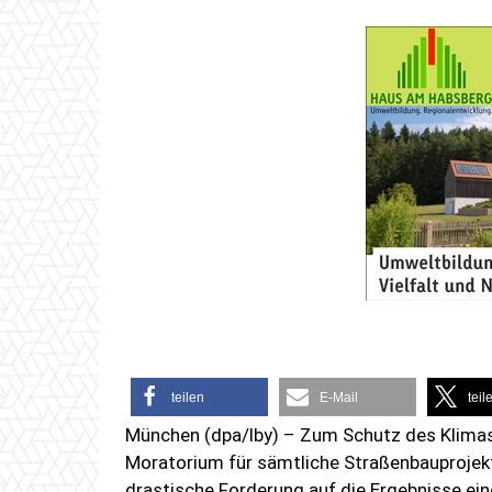
teilen
E-Mail
teil
München (dpa/lby) – Zum Schutz des Klimas
Moratorium für sämtliche Straßenbauprojekt
drastische Forderung auf die Ergebnisse ei