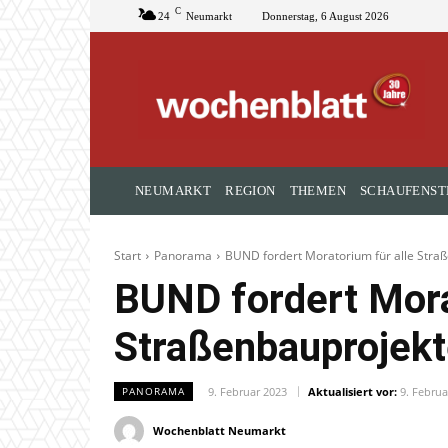
C
24
Neumarkt
Donnerstag, 6 August 2026
NEUMARKT
REGION
THEMEN
SCHAUFENST
Start
Panorama
BUND fordert Moratorium für alle Stra
BUND fordert Mora
Straßenbauprojek
9. Februar 2023
Aktualisiert vor:
9. Februa
PANORAMA
Wochenblatt Neumarkt