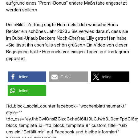
aufgrund eines “Promi-Bonus” andere Maßstäbe angesetzt
werden sollen.»
Der «Bild»-Zeitung sagte Hummels: «Ich wünsche Boris
Becker ein schönes Jahr 2023.» Sie verwies darauf, dass sie
im Dubai-Urlaub Beckers Noch-Ehefrau Lilly getroffen habe.
«Sie lässt ihn ebenfalls schön grüßen.» Ein Video von dieser
Begegnung hatte Hummels vor einigen Tagen auf Instagram
gepostet.
teilen
E-Mail
teilen
teilen
[td_block_social_counter facebook="wochenblattneumarkt"
style=""
tdc_css="eyJhbGwiOnsiZGlzcGxheSI6IiJ9LCJwb3J0cmFpdCI6
block_template_id="td_block_template_8" custom_title="Gib
uns ein "Gefällt mir" auf Facebook und bleibe informiert"