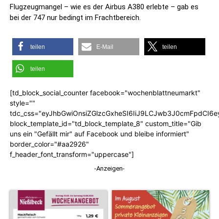
Flugzeugmangel – wie es der Airbus A380 erlebte – gab es
bei der 747 nur bedingt im Frachtbereich.
teilen
E-Mail
teilen
teilen
[td_block_social_counter facebook="wochenblattneumarkt"
style=""
tdc_css="eyJhbGwiOnsiZGlzcGxheSI6IiJ9LCJwb3J0cmFpdCI6
block_template_id="td_block_template_8" custom_title="Gib
uns ein "Gefällt mir" auf Facebook und bleibe informiert"
border_color="#aa2926"
f_header_font_transform="uppercase"]
-Anzeigen-