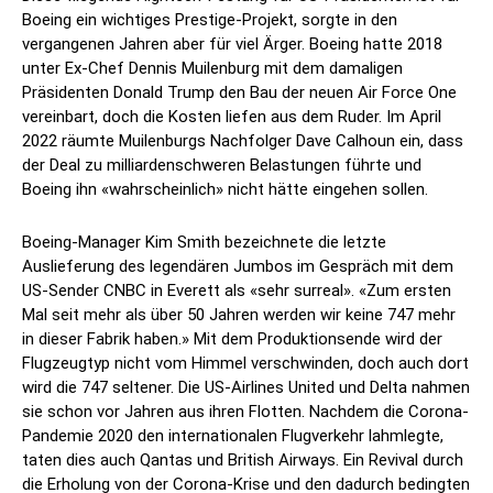
Boeing ein wichtiges Prestige-Projekt, sorgte in den
vergangenen Jahren aber für viel Ärger. Boeing hatte 2018
unter Ex-Chef Dennis Muilenburg mit dem damaligen
Präsidenten Donald Trump den Bau der neuen Air Force One
vereinbart, doch die Kosten liefen aus dem Ruder. Im April
2022 räumte Muilenburgs Nachfolger Dave Calhoun ein, dass
der Deal zu milliardenschweren Belastungen führte und
Boeing ihn «wahrscheinlich» nicht hätte eingehen sollen.
Boeing-Manager Kim Smith bezeichnete die letzte
Auslieferung des legendären Jumbos im Gespräch mit dem
US-Sender CNBC in Everett als «sehr surreal». «Zum ersten
Mal seit mehr als über 50 Jahren werden wir keine 747 mehr
in dieser Fabrik haben.» Mit dem Produktionsende wird der
Flugzeugtyp nicht vom Himmel verschwinden, doch auch dort
wird die 747 seltener. Die US-Airlines United und Delta nahmen
sie schon vor Jahren aus ihren Flotten. Nachdem die Corona-
Pandemie 2020 den internationalen Flugverkehr lahmlegte,
taten dies auch Qantas und British Airways. Ein Revival durch
die Erholung von der Corona-Krise und den dadurch bedingten