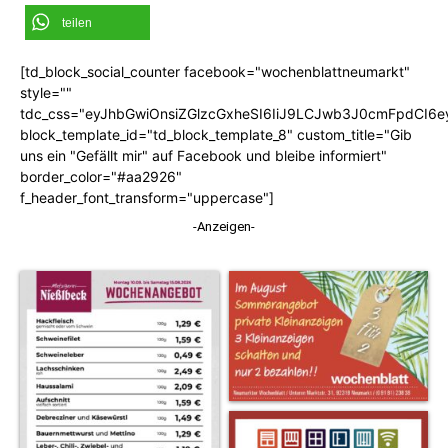
teilen
[td_block_social_counter facebook="wochenblattneumarkt"
style=""
tdc_css="eyJhbGwiOnsiZGlzcGxheSI6IiJ9LCJwb3J0cmFpdCI6
block_template_id="td_block_template_8" custom_title="Gib
uns ein "Gefällt mir" auf Facebook und bleibe informiert"
border_color="#aa2926"
f_header_font_transform="uppercase"]
-Anzeigen-