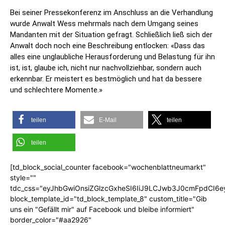
Bei seiner Pressekonferenz im Anschluss an die Verhandlung
wurde Anwalt Wess mehrmals nach dem Umgang seines
Mandanten mit der Situation gefragt. Schließlich ließ sich der
Anwalt doch noch eine Beschreibung entlocken: «Dass das
alles eine unglaubliche Herausforderung und Belastung für ihn
ist, ist, glaube ich, nicht nur nachvollziehbar, sondern auch
erkennbar. Er meistert es bestmöglich und hat da bessere
und schlechtere Momente.»
teilen
E-Mail
teilen
teilen
[td_block_social_counter facebook="wochenblattneumarkt"
style=""
tdc_css="eyJhbGwiOnsiZGlzcGxheSI6IiJ9LCJwb3J0cmFpdCI6
block_template_id="td_block_template_8" custom_title="Gib
uns ein "Gefällt mir" auf Facebook und bleibe informiert"
border_color="#aa2926"