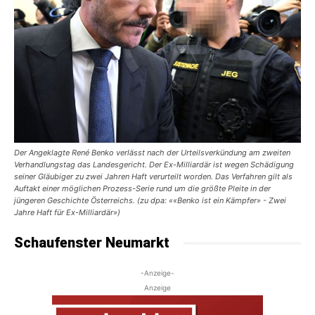
Der Angeklagte René Benko verlässt nach der Urteilsverkündung am zweiten
Verhandlungstag das Landesgericht. Der Ex-Milliardär ist wegen Schädigung
seiner Gläubiger zu zwei Jahren Haft verurteilt worden. Das Verfahren gilt als
Auftakt einer möglichen Prozess-Serie rund um die größte Pleite in der
jüngeren Geschichte Österreichs. (zu dpa: ««Benko ist ein Kämpfer» - Zwei
Jahre Haft für Ex-Milliardär»)
Schaufenster Neumarkt
-Anzeige-
Anzeige