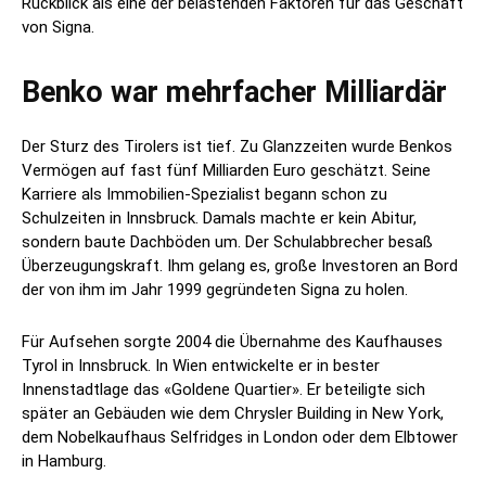
Rückblick als eine der belastenden Faktoren für das Geschäft
von Signa.
Benko war mehrfacher Milliardär
Der Sturz des Tirolers ist tief. Zu Glanzzeiten wurde Benkos
Vermögen auf fast fünf Milliarden Euro geschätzt. Seine
Karriere als Immobilien-Spezialist begann schon zu
Schulzeiten in Innsbruck. Damals machte er kein Abitur,
sondern baute Dachböden um. Der Schulabbrecher besaß
Überzeugungskraft. Ihm gelang es, große Investoren an Bord
der von ihm im Jahr 1999 gegründeten Signa zu holen.
Für Aufsehen sorgte 2004 die Übernahme des Kaufhauses
Tyrol in Innsbruck. In Wien entwickelte er in bester
Innenstadtlage das «Goldene Quartier». Er beteiligte sich
später an Gebäuden wie dem Chrysler Building in New York,
dem Nobelkaufhaus Selfridges in London oder dem Elbtower
in Hamburg.