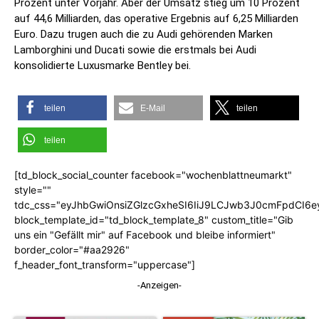
Prozent unter Vorjahr. Aber der Umsatz stieg um 10 Prozent
auf 44,6 Milliarden, das operative Ergebnis auf 6,25 Milliarden
Euro. Dazu trugen auch die zu Audi gehörenden Marken
Lamborghini und Ducati sowie die erstmals bei Audi
konsolidierte Luxusmarke Bentley bei.
teilen
E-Mail
teilen
teilen
[td_block_social_counter facebook="wochenblattneumarkt"
style=""
tdc_css="eyJhbGwiOnsiZGlzcGxheSI6IiJ9LCJwb3J0cmFpdCI6
block_template_id="td_block_template_8" custom_title="Gib
uns ein "Gefällt mir" auf Facebook und bleibe informiert"
border_color="#aa2926"
f_header_font_transform="uppercase"]
-Anzeigen-