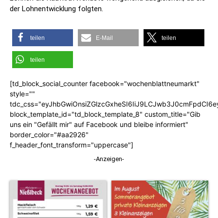
der Lohnentwicklung folgten.
teilen
E-Mail
teilen
teilen
[td_block_social_counter facebook="wochenblattneumarkt"
style=""
tdc_css="eyJhbGwiOnsiZGlzcGxheSI6IiJ9LCJwb3J0cmFpdCI6
block_template_id="td_block_template_8" custom_title="Gib
uns ein "Gefällt mir" auf Facebook und bleibe informiert"
border_color="#aa2926"
f_header_font_transform="uppercase"]
-Anzeigen-