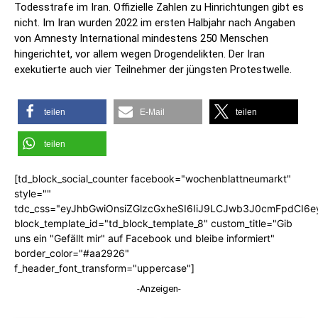
Todesstrafe im Iran. Offizielle Zahlen zu Hinrichtungen gibt es
nicht. Im Iran wurden 2022 im ersten Halbjahr nach Angaben
von Amnesty International mindestens 250 Menschen
hingerichtet, vor allem wegen Drogendelikten. Der Iran
exekutierte auch vier Teilnehmer der jüngsten Protestwelle.
teilen
E-Mail
teilen
teilen
[td_block_social_counter facebook="wochenblattneumarkt"
style=""
tdc_css="eyJhbGwiOnsiZGlzcGxheSI6IiJ9LCJwb3J0cmFpdCI6
block_template_id="td_block_template_8" custom_title="Gib
uns ein "Gefällt mir" auf Facebook und bleibe informiert"
border_color="#aa2926"
f_header_font_transform="uppercase"]
-Anzeigen-