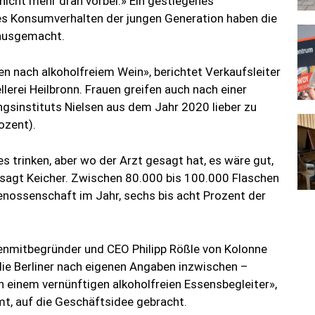
icht mehr dran vorbei.» Ein gestiegenes
s Konsumverhalten der jungen Generation haben die
 ausgemacht.
n nach alkoholfreiem Wein», berichtet Verkaufsleiter
erei Heilbronn. Frauen greifen auch nach einer
sinstituts Nielsen aus dem Jahr 2020 lieber zu
ozent).
 trinken, aber wo der Arzt gesagt hat, es wäre gut,
 sagt Keicher. Zwischen 80.000 bis 100.000 Flaschen
enossenschaft im Jahr, sechs bis acht Prozent der
irmenmitbegründer und CEO Philipp Rößle von Kolonne
die Berliner nach eigenen Angaben inzwischen –
n einem vernünftigen alkoholfreien Essensbegleiter»,
mt, auf die Geschäftsidee gebracht.