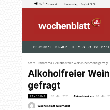
C
35
Neumarkt
Donnerstag, 6 August 2026
NEUMARKT
REGION
THEMEN
SCHAUFENST
Start
Panorama
Alkoholfreier Wein zunehmend gefragt
Alkoholfreier We
gefragt
20. März 2023
Aktualisiert vor:
20. März 2
PANORAMA
Wochenblatt Neumarkt