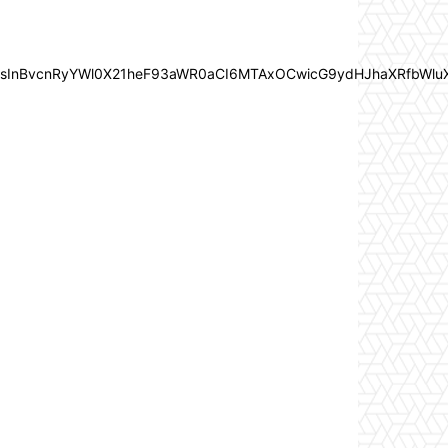
In0sInBvcnRyYWl0X21heF93aWR0aCI6MTAxOCwicG9ydHJhaXRfbWlu