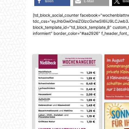
teilen
E-Mail
teil
[td_block_social_counter facebook="wochenblattn
tdc_css="eyJhbGwiOnsiZGlzcGxheSI6IiJ9LCJw
block_template_id="td_block_template_8" custom_ti
informiert" border_color="#aa2926" f_header_font