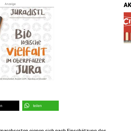
A
Anzeige
en
teilen
marebsorten eignen sich nach Einschätzung des