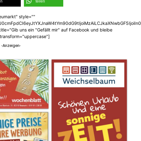
en
teilen
eumarkt" style=""
b3J0cmFpdCI6eyJtYXJnaW4tYm90dG9tIjoiMzAiLCJkaXNwbGF5Ijoi
tle="Gib uns ein "Gefällt mir" auf Facebook und bleibe
_transform="uppercase"]
-Anzeigen-