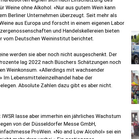
für Weine ohne Alkohol. «Nur aus gutem Wein kann
 dem Berliner Unternehmen überzeugt. Seit mehr als
 Weine aus Europa und forscht in einem eigenen Labor
ergenossenschaften und Handelskellereien bieten
er vom Deutschen Weininstitut berichtet.
eine werden sie aber noch nicht ausgeschenkt. Der
e Prozente lag 2022 nach Büschers Schätzungen noch
en Weinkonsum. «Allerdings mit wachsender
.» Im Lebensmitteleinzelhandel habe der
egen. Absolute Zahlen dazu gibt es aber nicht.
 IWSR lasse aber immerhin ein jährliches Wachstum
 Degen von der Düsseldorfer Messe GmbH,
einfachmesse ProWein. «No and Low Alcohol» sei ein