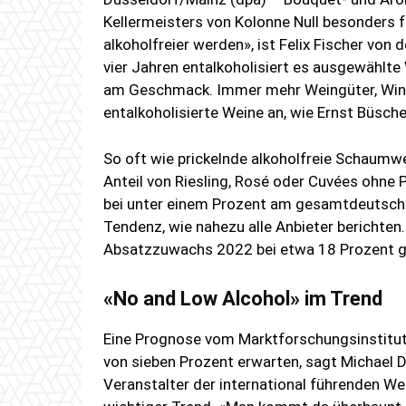
Kellermeisters von Kolonne Null besonders 
alkoholfreier werden», ist Felix Fischer von
vier Jahren entalkoholisiert es ausgewählte
am Geschmack. Immer mehr Weingüter, Winz
entalkoholisierte Weine an, wie Ernst Büsch
So oft wie prickelnde alkoholfreie Schaumw
Anteil von Riesling, Rosé oder Cuvées ohn
bei unter einem Prozent am gesamtdeutsch
Tendenz, wie nahezu alle Anbieter berichten
Absatzzuwachs 2022 bei etwa 18 Prozent gel
«No and Low Alcohol» im Trend
Eine Prognose vom Marktforschungsinstitut
von sieben Prozent erwarten, sagt Michael
Veranstalter der international führenden W