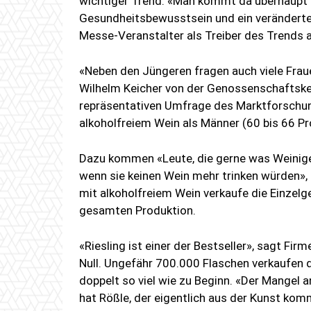
wichtiger Trend. «Man kommt da überhaupt n
Gesundheitsbewusstsein und ein veränderte
Messe-Veranstalter als Treiber des Trends
«Neben den Jüngeren fragen auch viele Fraue
Wilhelm Keicher von der Genossenschaftskell
repräsentativen Umfrage des Marktforschung
alkoholfreiem Wein als Männer (60 bis 66 Pr
Dazu kommen «Leute, die gerne was Weiniges
wenn sie keinen Wein mehr trinken würden»,
mit alkoholfreiem Wein verkaufe die Einzelg
gesamten Produktion.
«Riesling ist einer der Bestseller», sagt F
Null. Ungefähr 700.000 Flaschen verkaufen 
doppelt so viel wie zu Beginn. «Der Mangel a
hat Rößle, der eigentlich aus der Kunst kom