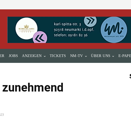
ER
JOBS
ANZEIGEN
TICKETS
NM-TV
ÜBER UNS
E-PAP
in zunehmend
023