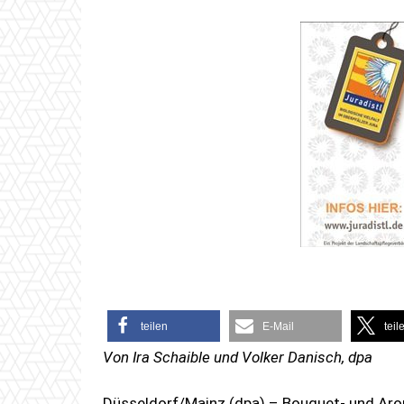
teilen
E-Mail
teil
Von Ira Schaible und Volker Danisch, dpa
Düsseldorf/Mainz (dpa) – Bouquet- und Aro