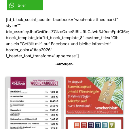
teilen
[td_block_social_counter facebook="wochenblattneumarkt"
style=""
tdc_css="eyJhbGwiOnsiZGlzcGxheSI6IiJ9LCJwb3J0cmFpdCI6
block_template_id="td_block_template_8" custom_title="Gib
uns ein "Gefällt mir" auf Facebook und bleibe informiert"
border_color="#aa2926"
f_header_font_transform="uppercase"]
-Anzeigen-