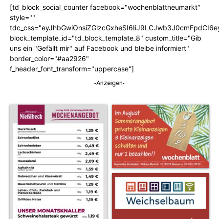
[td_block_social_counter facebook="wochenblattneumarkt"
style=""
tdc_css="eyJhbGwiOnsiZGlzcGxheSI6IiJ9LCJwb3J0cmFpdCI6
block_template_id="td_block_template_8" custom_title="Gib
uns ein "Gefällt mir" auf Facebook und bleibe informiert"
border_color="#aa2926"
f_header_font_transform="uppercase"]
-Anzeigen-